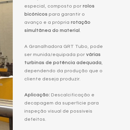
especial, composto por
rolos
bicónicos
para garantir o
avanço e a própria
rotação
simultânea do material
.
A Granalhadora GRT Tubo, pode
ser munida/equipada por
várias
turbinas de potência adequada
,
dependendo da produção que o
cliente deseja produzir.
Aplicação:
Descalcificação e
decapagem da superfície para
inspeção visual de possíveis
defeitos.