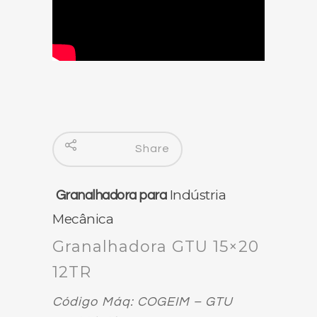
Share
Indústria
Granalhadora para
Mecânica
Granalhadora GTU 15×20
12TR
Código Máq: COGEIM – GTU